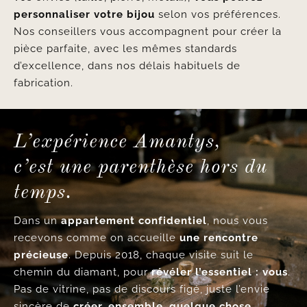
personnaliser votre bijou
selon vos préférences.
Nos conseillers vous accompagnent pour créer la
pièce parfaite, avec les mêmes standards
d’excellence, dans nos délais habituels de
fabrication.
L’expérience Amantys,
c’est une parenthèse hors du
temps.
Dans un
appartement confidentiel
, nous vous
recevons comme on accueille
une rencontre
précieuse
. Depuis 2018, chaque visite suit le
chemin du diamant, pour
révéler l’essentiel : vous
.
Pas de vitrine, pas de discours figé, juste l’envie
sincère de
créer, ensemble, quelque chose