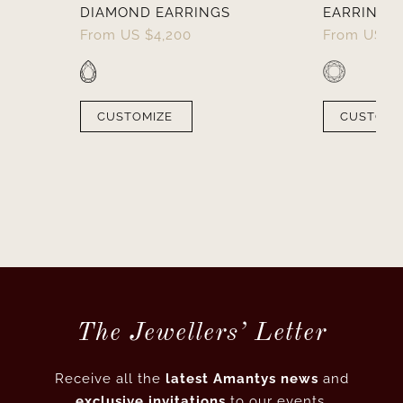
DIAMOND EARRINGS
EARRINGS
From
US $
4,200
From
US $
CUSTOMIZE
CUSTOMI
The Jewellers’ Letter
Receive all the
latest Amantys news
and
exclusive invitations
to our events.