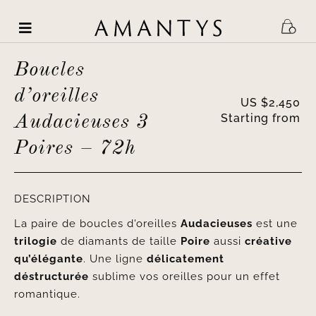
Skip
to
content
Boucles
d’oreilles
US $
2,450
Starting from
Audacieuses 3
Poires – 72h
DESCRIPTION
La paire de boucles d'oreilles
Audacieuses
est une
trilogie
de diamants de taille
Poire
aussi
créative
qu’élégante
. Une ligne
délicatement
déstructurée
sublime vos oreilles pour un effet
romantique.