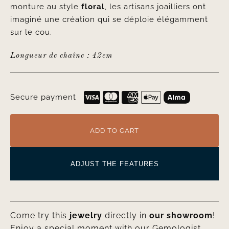
monture au style
floral
, les artisans joailliers ont
imaginé une création qui se déploie élégamment
sur le cou.
Longueur de chaîne : 42cm
Secure payment
ADD TO CART
ADJUST THE FEATURES
Come try this
jewelry
directly in
our showroom
!
Enjoy a special moment with our Gemologist,