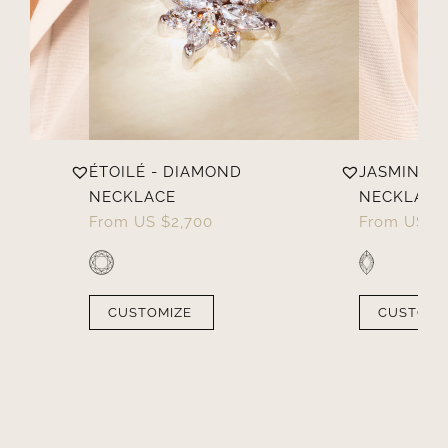
ÉTOILÉ - DIAMOND
JASMIN - 
NECKLACE
NECKLACE
From
US $
2,700
From
US $
CUSTOMIZE
CUSTOMI