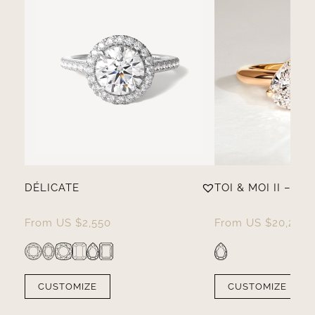
DÉLICATE
TOI & MOI II – B
From
US $
2,550
From
US $
20,250
CUSTOMIZE
CUSTOMIZE