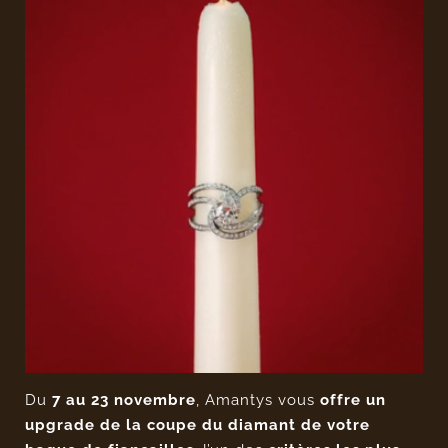
Du
7 au 23 novembre
, Amantys vous
offre un
upgrade de la coupe du diamant de votre