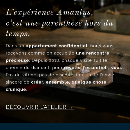
L’expérience Amantys,
c’est une parenthèse hors du
temps.
Dans un
appartement confidentiel
, nous vous
recevons comme on accueille
une rencontre
précieuse
. Depuis 2018, chaque visite suit le
chemin du diamant, pour
révéler l’essentiel : vous
.
Pas de vitrine, pas de discours figé, juste l’envie
sincère de
créer, ensemble, quelque chose
d’unique
.
DÉCOUVRIR L’ATELIER