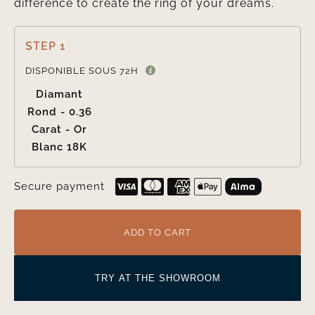
difference to create the ring of your dreams.
STEP 1

DISPONIBLE SOUS 72H
Diamant
Rond - 0.36
Carat - Or
Blanc 18K
Secure payment
ADD TO CART
TRY AT THE SHOWROOM