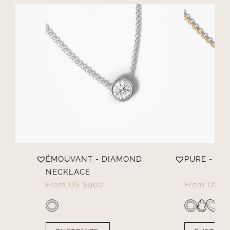
D
ÉMOUVANT - DIAMOND
PURE - D
NECKLACE
From
US $
900
From
US $